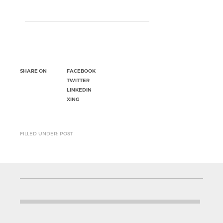
SHARE ON
FACEBOOK
TWITTER
LINKEDIN
XING
FILLED UNDER: POST