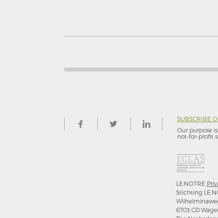
SUBSCRIBE 
Our purpose is 
not-for–profit s
LE:NOTRE
Priv
Stichting LE:N
Wilhelminawe
6703 CD Wage