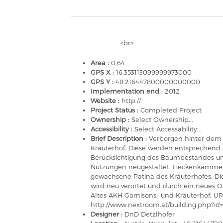
<br>
Area :
0,64
GPS X :
16.353113099999973000
GPS Y :
48.216447800000000000
Implementation end :
2012
Website :
http://
Project Status :
Completed Project
Ownership :
Select Ownership...
Accessibility :
Select Accessability...
Brief Description :
Verborgen hinter dem 
Kräuterhof. Diese werden entsprechend 
Berücksichtigung des Baumbestandes und 
Nutzungen neugestaltet. Heckenkämme s
gewachsene Patina des Kräuterhofes. Di
wird neu verortet und durch ein neues Ob
Altes AKH Garnisons- und Kräuterhof. UR
http://www.nextroom.at/building.php?id=3
Designer :
DnD Detzlhofer