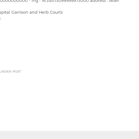
800000000000 - lng : 16.353113099999973000 address : Alser
pital Garrison and Herb Courts
s
 UNDER: POST