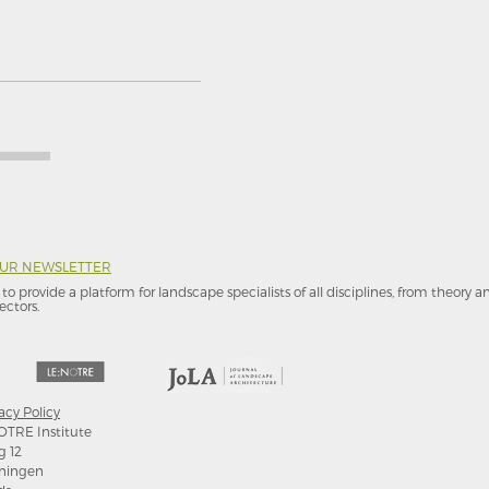
OUR NEWSLETTER
to provide a platform for landscape specialists of all disciplines, from theory 
ectors.
acy Policy
OTRE Institute
g 12
ningen