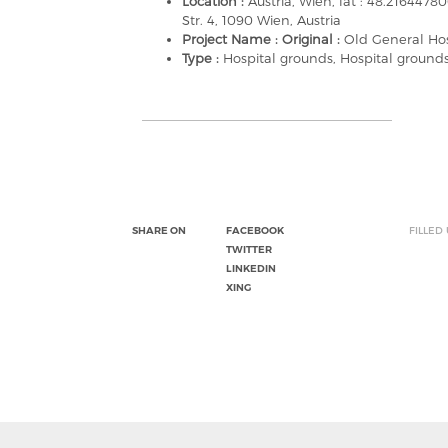
Location :
Austria, Wien, lat : 48.216447
Str. 4, 1090 Wien, Austria
Project Name : Original :
Old General Hos
Type :
Hospital grounds, Hospital ground
SHARE ON
FACEBOOK
FILLED
TWITTER
LINKEDIN
XING