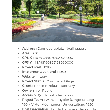
Address :
Dannebergplatz, Neulinggasse
Area :
3.04
GPS X :
16.391344070434570000
GPS Y :
48.198190822128960000
Project start :
1785
Implementation end :
1950
Website :
http://
Project Status :
Completed Project
Client :
Prince Nikolaus Esterhazy
Ownership :
Public
Accessibility :
Unrestricted areas
Project Team :
Wenzel Hybler (Umgestaltung
1901), Viktor Mödlhamer (Umgestaltung 1950)
Brief Description :
Landschaftspark, der um die