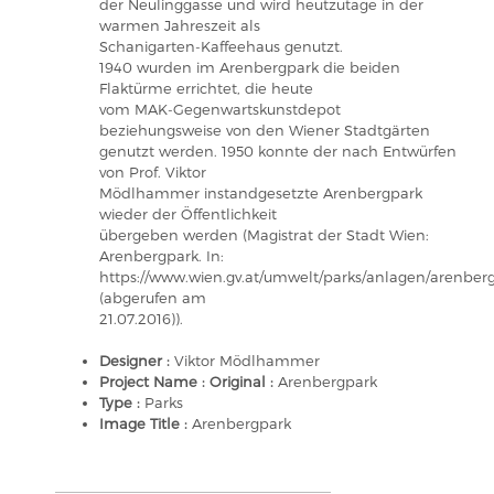
der Neulinggasse und wird heutzutage in der
warmen Jahreszeit als
Schanigarten-Kaffeehaus genutzt.
1940 wurden im Arenbergpark die beiden
Flaktürme errichtet, die heute
vom MAK-Gegenwartskunstdepot
beziehungsweise von den Wiener Stadtgärten
genutzt werden. 1950 konnte der nach Entwürfen
von Prof. Viktor
Mödlhammer instandgesetzte Arenbergpark
wieder der Öffentlichkeit
übergeben werden (Magistrat der Stadt Wien:
Arenbergpark. In:
https://www.wien.gv.at/umwelt/parks/anlagen/arenber
(abgerufen am
21.07.2016)).
Designer :
Viktor Mödlhammer
Project Name : Original :
Arenbergpark
Type :
Parks
Image Title :
Arenbergpark