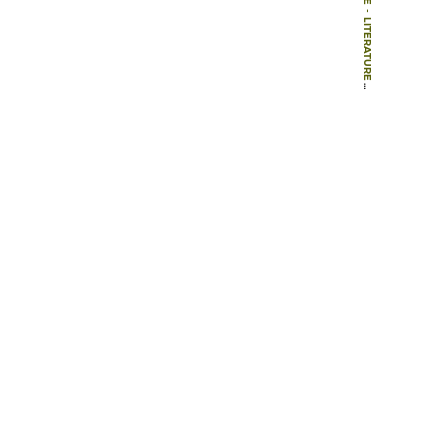
-
LITERATURE
-
BOOKS
-
ARKITEKTUR OG PLAN, OM BYPLAN OG BYGNINGSKUNST