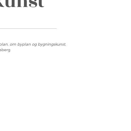
kunst
 plan, om byplan og bygningskunst
,
ksberg