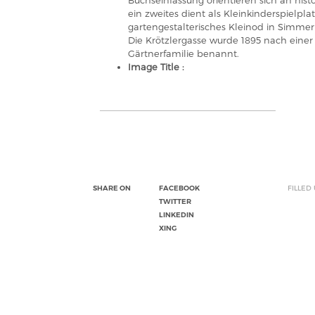
Buchseinfassung orientieren sich an hist
ein zweites dient als Kleinkinderspielplat
gartengestalterisches Kleinod in Simmer
Die Krötzlergasse wurde 1895 nach eine
Gärtnerfamilie benannt.
Image Title :
SHARE ON
FACEBOOK
FILLED
TWITTER
LINKEDIN
XING