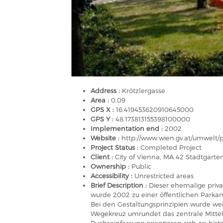
Address :
Krötzlergasse
Area :
0,09
GPS X :
16.419453620910645000
GPS Y :
48.173813155398100000
Implementation end :
2002
Website :
http://www.wien.gv.at/umwelt/
Project Status :
Completed Project
Client :
City of Vienna, MA 42 Stadtgart
Ownership :
Public
Accessibility :
Unrestricted areas
Brief Description :
Dieser ehemalige priv
wurde 2002 zu einer öffentlichen Parkan
Bei den Gestaltungsprinzipien wurde wei
Wegekreuz umrundet das zentrale Mittel