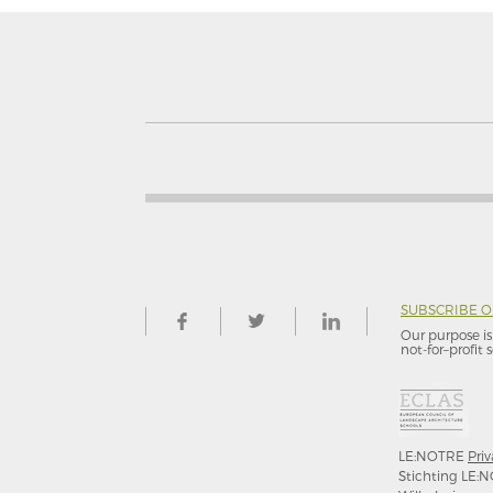
SUBSCRIBE 
Our purpose is 
not-for–profit s
LE:NOTRE
Priv
Stichting LE:N