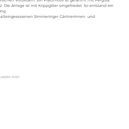
orischen Vorbildern. Ein Platzmotiv ist gerahmt mit Pergola,
z. Die Anlage ist mit Krippgitter eingefriedet. So entstand ein
ing.
r alteingesessenen Simmeringer Gärtnerinnen- und
 UNDER: POST