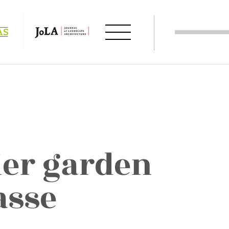
er garden
asse