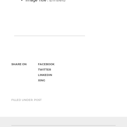
Image Title :
Ennsfeld
SHARE ON
FACEBOOK
TWITTER
LINKEDIN
XING
FILLED UNDER: POST