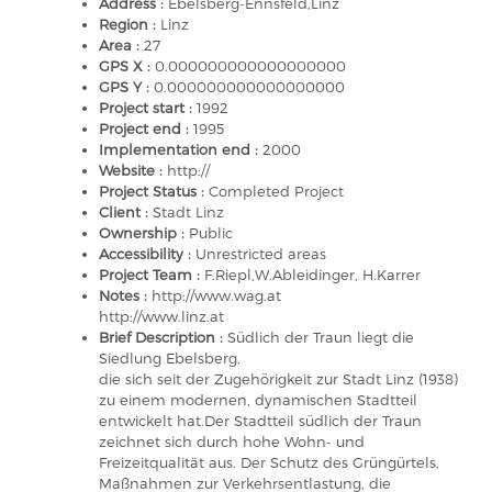
Address :
Ebelsberg-Ennsfeld,Linz
Region :
Linz
Area :
27
GPS X :
0.000000000000000000
GPS Y :
0.000000000000000000
Project start :
1992
Project end :
1995
Implementation end :
2000
Website :
http://
Project Status :
Completed Project
Client :
Stadt Linz
Ownership :
Public
Accessibility :
Unrestricted areas
Project Team :
F.Riepl,W.Ableidinger, H.Karrer
Notes :
http://www.wag.at
http://www.linz.at
Brief Description :
Südlich der Traun liegt die
Siedlung Ebelsberg,
die sich seit der Zugehörigkeit zur Stadt Linz (1938)
zu einem modernen, dynamischen Stadtteil
entwickelt hat.Der Stadtteil südlich der Traun
zeichnet sich durch hohe Wohn- und
Freizeitqualität aus. Der Schutz des Grüngürtels,
Maßnahmen zur Verkehrsentlastung, die