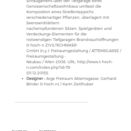
Schaugartens über der Tiefgarage eines
Genossenschaftswohnbaus umfasst die
Komposition eines Streifenteppichs
verschiedenartiger Pflanzen, überlagert mit
Seerosenblättern
nachempfundenen Sitzen, Spielgeräten und
Verdeckungs-Elementen für die
notwendigen Tiefgaragen-Brandrauchöffnungen
(t-hoch-n ZIVILTECHNIKER
GmbH (n.y.): Freiraumgestaltung / ATTEMSGASSE /
Freiraumgestaltung -
Neubau / Wien 2008. URL: http://www.t-hoch-
n.com/index.php?id=79
(01.12.2015)).
Designer :
Arge Freiraum Attemsgasse: Gerhard
Binder (t-hoch-n) / Karin Zeitlhuber