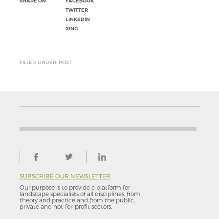
SHARE ON
FACEBOOK
TWITTER
LINKEDIN
XING
FILLED UNDER: POST
SUBSCRIBE OUR NEWSLETTER
Our purpose is to provide a platform for
landscape specialists of all disciplines, from
theory and practice and from the public,
private and not-for–profit sectors.