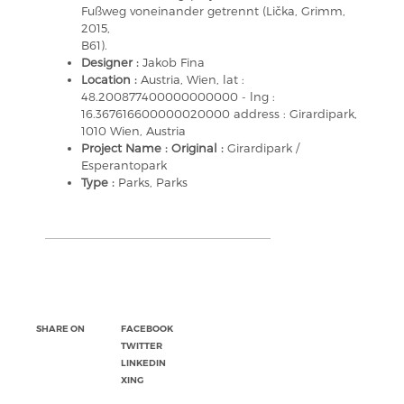
Fußweg voneinander getrennt (Lička, Grimm,
2015,
B61).
Designer :
Jakob Fina
Location :
Austria, Wien, lat :
48.200877400000000000 - lng :
16.367616600000020000 address : Girardipark,
1010 Wien, Austria
Project Name : Original :
Girardipark /
Esperantopark
Type :
Parks, Parks
SHARE ON
FACEBOOK
TWITTER
LINKEDIN
XING