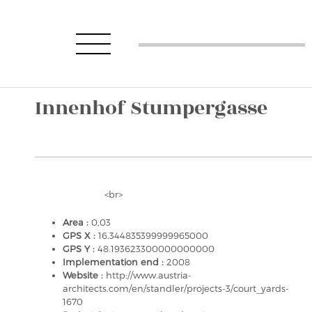
Innenhof Stumpergasse
<br>
Area :
0,03
GPS X :
16.344835399999965000
GPS Y :
48.193623300000000000
Implementation end :
2008
Website :
http://www.austria-
architects.com/en/standler/projects-3/court_yards-
1670