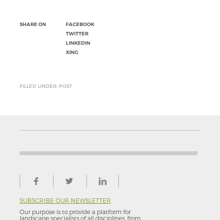
SHARE ON
FACEBOOK
TWITTER
LINKEDIN
XING
FILLED UNDER: POST
SUBSCRIBE OUR NEWSLETTER
Our purpose is to provide a platform for
landscape specialists of all disciplines, from