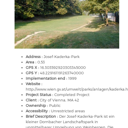
Address :
Josef-Kaderka-Park
Area :
0,53
GPS X :
16.303592920303345000
GPS Y :
48.229161191263740000
Implementation end :
1999
Website :
http://www.wien.gv.at/umwelt/parks/anlagen/kaderka.
Project Status :
Completed Project
Client :
City of Vienna, MA 42
Ownership :
Public
Accessibility :
Unrestricted areas
Brief Description :
Der Josef-Kaderka-Park ist ein
kleiner Dornbacher Landschaftspark in
unmittelbarer Umgebung von Weinbergen. Die