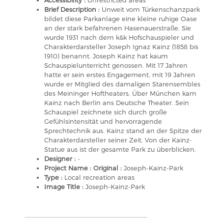
Accessibility :
Unrestricted areas
Brief Description :
Unweit vom Türkenschanzpark
bildet diese Parkanlage eine kleine ruhige Oase
an der stark befahrenen Hasenauerstraße. Sie
wurde 1931 nach dem k&k Hofschauspieler und
Charakterdarsteller Joseph Ignaz Kainz (1858 bis
1910) benannt. Joseph Kainz hat kaum
Schauspielunterricht genossen. Mit 17 Jahren
hatte er sein erstes Engagement, mit 19 Jahren
wurde er Mitglied des damaligen Starensembles
des Meininger Hoftheaters. Über München kam
Kainz nach Berlin ans Deutsche Theater. Sein
Schauspiel zeichnete sich durch große
Gefühlsintensität und hervorragende
Sprechtechnik aus. Kainz stand an der Spitze der
Charakterdarsteller seiner Zeit. Von der Kainz-
Statue aus ist der gesamte Park zu überblicken.
Designer :
-
Project Name : Original :
Joseph-Kainz-Park
Type :
Local recreation areas
Image Title :
Joseph-Kainz-Park