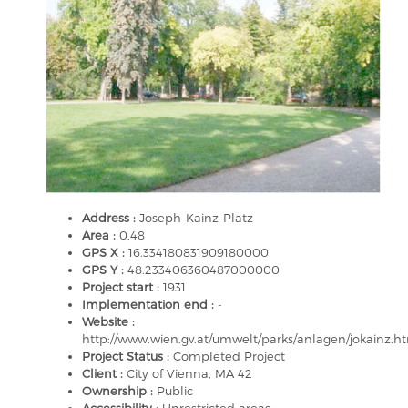
Address :
Joseph-Kainz-Platz
Area :
0,48
GPS X :
16.334180831909180000
GPS Y :
48.233406360487000000
Project start :
1931
Implementation end :
-
Website :
http://www.wien.gv.at/umwelt/parks/anlagen/jokainz.h
Project Status :
Completed Project
Client :
City of Vienna, MA 42
Ownership :
Public