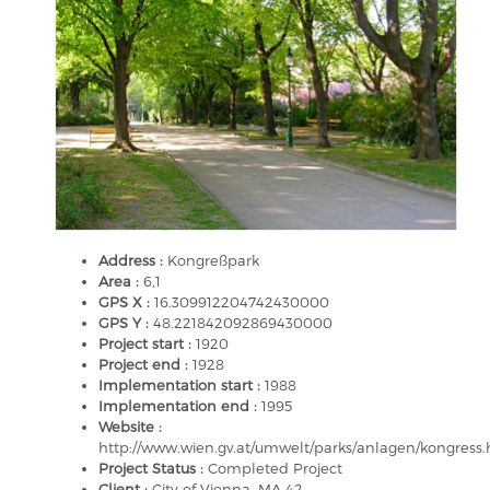
Address :
Kongreßpark
Area :
6,1
GPS X :
16.309912204742430000
GPS Y :
48.221842092869430000
Project start :
1920
Project end :
1928
Implementation start :
1988
Implementation end :
1995
Website :
http://www.wien.gv.at/umwelt/parks/anlagen/kongress
Project Status :
Completed Project
Client :
City of Vienna, MA 42