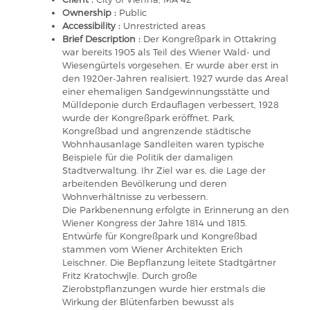
Ownership :
Public
Accessibility :
Unrestricted areas
Brief Description :
Der Kongreßpark in Ottakring
war bereits 1905 als Teil des Wiener Wald- und
Wiesengürtels vorgesehen. Er wurde aber erst in
den 1920er-Jahren realisiert. 1927 wurde das Areal
einer ehemaligen Sandgewinnungsstätte und
Mülldeponie durch Erdauflagen verbessert, 1928
wurde der Kongreßpark eröffnet. Park,
Kongreßbad und angrenzende städtische
Wohnhausanlage Sandleiten waren typische
Beispiele für die Politik der damaligen
Stadtverwaltung. Ihr Ziel war es, die Lage der
arbeitenden Bevölkerung und deren
Wohnverhältnisse zu verbessern.
Die Parkbenennung erfolgte in Erinnerung an den
Wiener Kongress der Jahre 1814 und 1815.
Entwürfe für Kongreßpark und Kongreßbad
stammen vom Wiener Architekten Erich
Leischner. Die Bepflanzung leitete Stadtgärtner
Fritz Kratochwjle. Durch große
Zierobstpflanzungen wurde hier erstmals die
Wirkung der Blütenfarben bewusst als