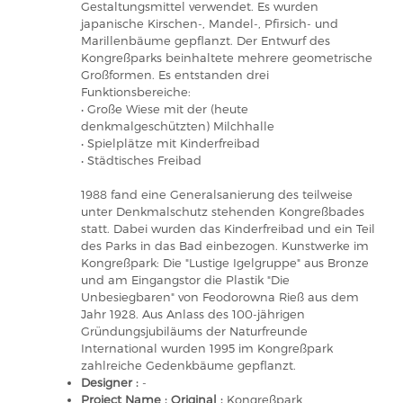
Gestaltungsmittel verwendet. Es wurden
japanische Kirschen-, Mandel-, Pfirsich- und
Marillenbäume gepflanzt. Der Entwurf des
Kongreßparks beinhaltete mehrere geometrische
Großformen. Es entstanden drei
Funktionsbereiche:
• Große Wiese mit der (heute
denkmalgeschützten) Milchhalle
• Spielplätze mit Kinderfreibad
• Städtisches Freibad
1988 fand eine Generalsanierung des teilweise
unter Denkmalschutz stehenden Kongreßbades
statt. Dabei wurden das Kinderfreibad und ein Teil
des Parks in das Bad einbezogen. Kunstwerke im
Kongreßpark: Die "Lustige Igelgruppe" aus Bronze
und am Eingangstor die Plastik "Die
Unbesiegbaren" von Feodorowna Rieß aus dem
Jahr 1928. Aus Anlass des 100-jährigen
Gründungsjubiläums der Naturfreunde
International wurden 1995 im Kongreßpark
zahlreiche Gedenkbäume gepflanzt.
Designer :
-
Project Name : Original :
Kongreßpark