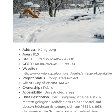
Address :
Küniglberg
Area :
10,5
GPS X :
16.289355754852295000
GPS Y :
48.180252046189956000
Website :
http://www.wien.gv.at/umwelt/parks/anlagen/kueniglbe
Project Status :
Completed Project
Client :
City of Vienna, MA 42
Ownership :
Public
Accessibility :
Unrestricted areas
Brief Description :
Der Küniglberg ist eine auf 257
Metern gelegene Anhöhe am Lainzer Sattel, auf
dessen höchster Erhebung sich von 1883 bis 1938
die sogenannte "Hummelkapelle" befand. Von