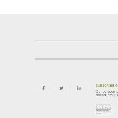
SUBSCRIBE 
Our purpose is 
not-for–profit s