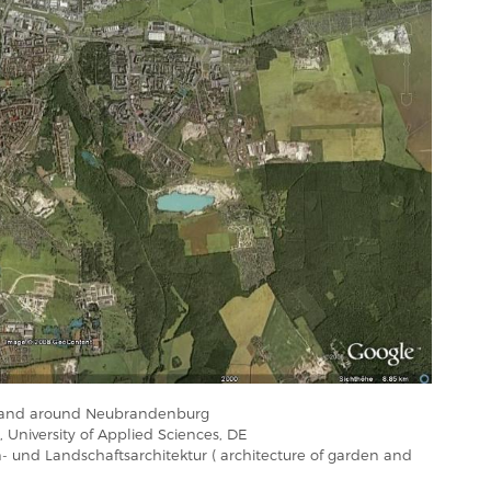
n and around Neubrandenburg
niversity of Applied Sciences, DE
- und Landschaftsarchitektur ( architecture of garden and