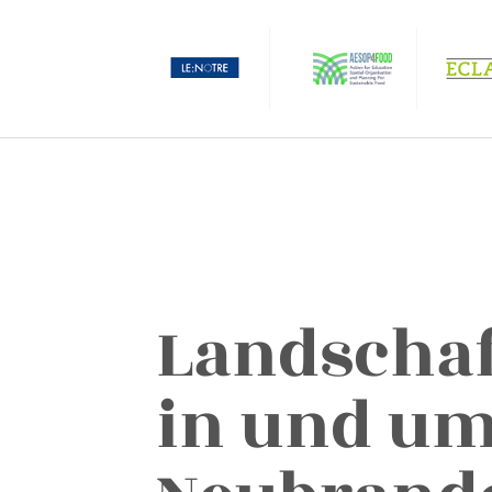
Landschaf
in und u