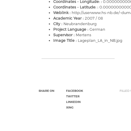
Coordinates - Longitude: :
0.000000000
Coordinates - Latitude: :
0.0000000000
Weblink :
http://userwww.hs-nb.de/~dum
Academic Year :
2007 / 08
City :
Neubrandenburg
Project Language :
German
Supervisor :
Mertens
Image Title :
Lageplan_LA_in_NB.jpg
SHARE ON
FACEBOOK
FILLED
TWITTER
LINKEDIN
XING