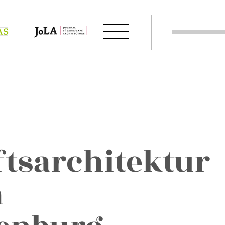
tsarchitektur
m