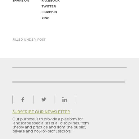
SHARE ON
FACEBOOK
TWITTER
LINKEDIN
XING
FILLED UNDER: POST
SUBSCRIBE OUR NEWSLETTER
Our purpose is to provide a platform for
landscape specialists of all disciplines, from
theory and practice and from the public,
private and not-for–profit sectors.