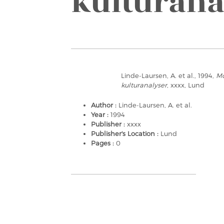
kulturana
Linde-Laursen, A. et al., 1994,
Mö
kulturanalyser
, xxxx, Lund
Author :
Linde-Laursen, A. et al.
Year :
1994
Publisher :
xxxx
Publisher's Location :
Lund
Pages :
0