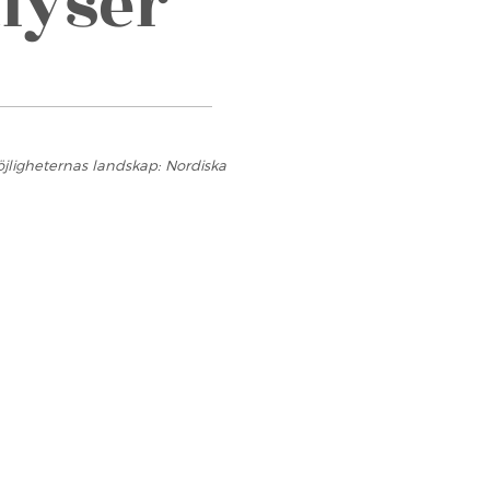
lyser
jligheternas landskap: Nordiska