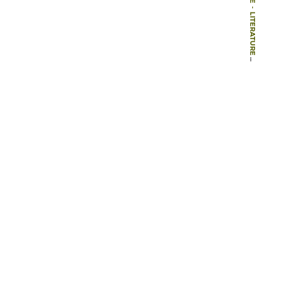
-
LITERATURE
-
BOOKS
-
MÖJLIGHETERNAS LANDSKAP: NORDISKA KULTURANALYSER