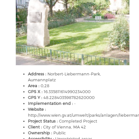
Address :
Norbert-Liebermann-Park,
Aumannplatz
Area :
0,28
GPS X :
16.335811614990234000
GPS Y :
48.228403598782620000
Implementation end :
-
Website :
http://www.wien.gv.at/umwelt/parks/anlagen/lieberma
Project Status :
Completed Project
Client :
City of Vienna, MA 42
Ownership :
Public
Accessibility :
Unrestricted areas