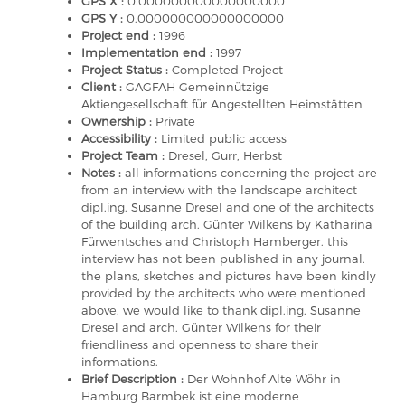
GPS X :
0.000000000000000000
GPS Y :
0.000000000000000000
Project end :
1996
Implementation end :
1997
Project Status :
Completed Project
Client :
GAGFAH Gemeinnützige
Aktiengesellschaft für Angestellten Heimstätten
Ownership :
Private
Accessibility :
Limited public access
Project Team :
Dresel, Gurr, Herbst
Notes :
all informations concerning the project are
from an interview with the landscape architect
dipl.ing. Susanne Dresel and one of the architects
of the building arch. Günter Wilkens by Katharina
Fürwentsches and Christoph Hamberger. this
interview has not been published in any journal.
the plans, sketches and pictures have been kindly
provided by the architects who were mentioned
above. we would like to thank dipl.ing. Susanne
Dresel and arch. Günter Wilkens for their
friendliness and openness to share their
informations.
Brief Description :
Der Wohnhof Alte Wöhr in
Hamburg Barmbek ist eine moderne