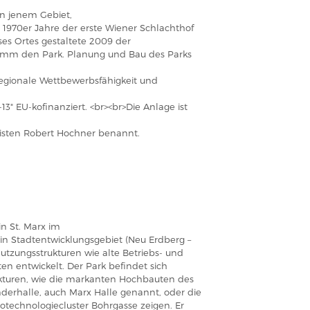
in jenem Gebiet,
e 1970er Jahre der erste Wiener Schlachthof
ses Ortes gestaltete 2009 der
Grimm den Park. Planung und Bau des Parks
ionale Wettbewerbsfähigkeit und
3" EU-kofinanziert. <br><br>Die Anlage ist
isten Robert Hochner benannt.
in St. Marx im
in Stadtentwicklungsgebiet (Neu Erdberg –
tzungsstrukturen wie alte Betriebs- und
n entwickelt. Der Park befindet sich
ukturen, wie die markanten Hochbauten des
nderhalle, auch Marx Halle genannt, oder die
otechnologiecluster Bohrgasse zeigen. Er