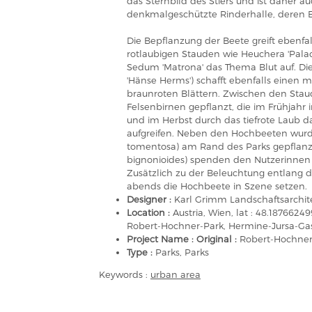
das Sternbild des Stiers und ist daher au
denkmalgeschützte Rinderhalle, deren Ei
Die Bepflanzung der Beete greift ebenfal
rotlaubigen Stauden wie Heuchera 'Palac
Sedum 'Matrona' das Thema Blut auf. Di
'Hänse Herms') schafft ebenfalls einen 
braunroten Blättern. Zwischen den St
Felsenbirnen gepflanzt, die im Frühjahr
und im Herbst durch das tiefrote Laub 
aufgreifen. Neben den Hochbeeten wur
tomentosa) am Rand des Parks gepflan
bignonioides) spenden den Nutzerinnen 
Zusätzlich zu der Beleuchtung entlang d
abends die Hochbeete in Szene setzen.
Designer :
Karl Grimm Landschaftsarchit
Location :
Austria, Wien, lat : 48.18766
Robert-Hochner-Park, Hermine-Jursa-Gass
Project Name : Original :
Robert-Hochner
Type :
Parks, Parks
Keywords :
urban area