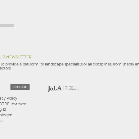
OUR NEWSLETTER
to provide a platform for landscape specialists of all disciplines, from theory 
ectors.
acy Policy
OTRE Institute
g 12
ningen
ds