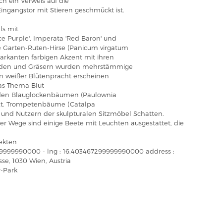
ch ein Verweis auf die
ngangstor mit Stieren geschmückt ist.
ls mit
e Purple', Imperata 'Red Baron' und
e Garten-Ruten-Hirse (Panicum virgatum
markanten farbigen Akzent mit ihren
auden und Gräsern wurden mehrstämmige
 in weißer Blütenpracht erscheinen
das Thema Blut
den Blauglockenbäumen (Paulownia
zt. Trompetenbäume (Catalpa
und Nutzern der skulpturalen Sitzmöbel Schatten.
er Wege sind einige Beete mit Leuchten ausgestattet, die
ekten
2499999990000 - lng : 16.403467299999990000 address :
e, 1030 Wien, Austria
-Park