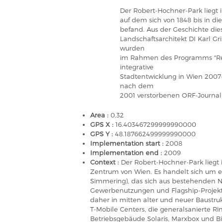
Der Robert-Hochner-Park liegt 
auf dem sich von 1848 bis in di
befand. Aus der Geschichte die
Landschaftsarchitekt DI Karl 
wurden
im Rahmen des Programms "Reg
integrative
Stadtentwicklung in Wien 2007-1
nach dem
2001 verstorbenen ORF-Journal
Area :
0,32
GPS X :
16.403467299999990000
GPS Y :
48.187662499999990000
Implementation start :
2008
Implementation end :
2009
Context :
Der Robert-Hochner-Park liegt 
Zentrum von Wien. Es handelt sich um e
Simmering), das sich aus bestehenden Nu
Gewerbenutzungen und Flagship-Projekte
daher in mitten alter und neuer Baustr
T-Mobile Centers, die generalsanierte Ri
Betriebsgebäude Solaris, Marxbox und Bi