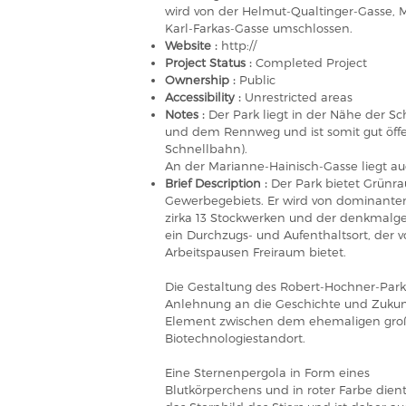
wird von der Helmut-Qualtinger-Gasse, 
Karl-Farkas-Gasse umschlossen.
Website :
http://
Project Status :
Completed Project
Ownership :
Public
Accessibility :
Unrestricted areas
Notes :
Der Park liegt in der Nähe der S
und dem Rennweg und ist somit gut öffent
Schnellbahn).
An der Marianne-Hainisch-Gasse liegt auc
Brief Description :
Der Park bietet Grünr
Gewerbegebiets. Er wird von dominante
zirka 13 Stockwerken und der denkmalges
ein Durchzugs- und Aufenthaltsort, der v
Arbeitspausen Freiraum bietet.
Die Gestaltung des Robert-Hochner-Parks
Anlehnung an die Geschichte und Zukunft
Element zwischen dem ehemaligen groß
Biotechnologiestandort.
Eine Sternenpergola in Form eines
Blutkörperchens und in roter Farbe dient