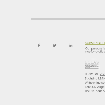
SUBSCRIBE 
Our purpose is 
not-for–profit s
LE:NOTRE
Priv
Stichting LE:N
Wilhelminawe
6703 CD Wage
The Netherlan