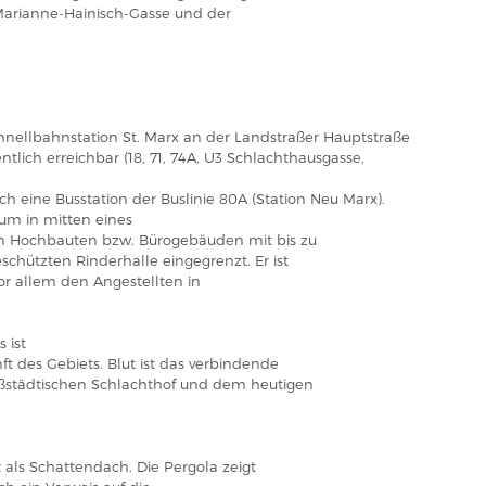
Marianne-Hainisch-Gasse und der
chnellbahnstation St. Marx an der Landstraßer Hauptstraße
lich erreichbar (18, 71, 74A, U3 Schlachthausgasse,
h eine Busstation der Buslinie 80A (Station Neu Marx).
aum in mitten eines
n Hochbauten bzw. Bürogebäuden mit bis zu
chützten Rinderhalle eingegrenzt. Er ist
or allem den Angestellten in
 ist
 des Gebiets. Blut ist das verbindende
städtischen Schlachthof und dem heutigen
 als Schattendach. Die Pergola zeigt