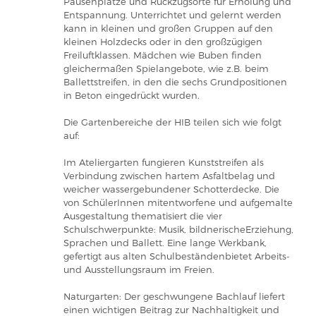
Pausenplätze und Rückzugsorte für Erholung und
Entspannung. Unterrichtet und gelernt werden
kann in kleinen und großen Gruppen auf den
kleinen Holzdecks oder in den großzügigen
Freiluftklassen. Mädchen wie Buben finden
gleichermaßen Spielangebote, wie z.B. beim
Ballettstreifen, in den die sechs Grundpositionen
in Beton eingedrückt wurden.
Die Gartenbereiche der HIB teilen sich wie folgt
auf:
Im Ateliergarten fungieren Kunststreifen als
Verbindung zwischen hartem Asfaltbelag und
weicher wassergebundener Schotterdecke. Die
von SchülerInnen mitentworfene und aufgemalte
Ausgestaltung thematisiert die vier
Schulschwerpunkte: Musik, bildnerischeErziehung,
Sprachen und Ballett. Eine lange Werkbank,
gefertigt aus alten Schulbeständenbietet Arbeits-
und Ausstellungsraum im Freien.
Naturgarten: Der geschwungene Bachlauf liefert
einen wichtigen Beitrag zur Nachhaltigkeit und