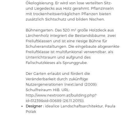
Ökologisierung. Er wird von lose verteilten Sitz-
und Liegedecks aus Holz gerahmt. Pflanzinseln
mit trockenheitsverträglichen Pflanzen bieten
zusätzlich Sichtschutz und bilden Nischen.
Bühnengarten: Das 520 m² große Holzdeck aus
Lärchenholz integriert die Bestandsbäume, zwei
Freiluftklassen und ist eine riesige Bühne für
Schulveranstaltungen. Die eingebaute abgesenkte
Freiluftklasse ist multifunkional verwendbar, als
Unterrichtsraum und aufgrund des
Fallschutzkieses als Sprunggrube.
Der Garten erlaubt und fördert die
Veränderbarkeit durch zukünftige
Nutzergenerationen (next.land (2009):
Schulfreiraum HIB. URL:
http://www.nextroom.at/building.php?
id=31239&sid=30689 (26.11.2015)).
Designer :
idealice Landschaftsarchitektur, Paula
Polak