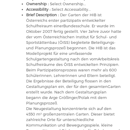
Ownership :
Select Ownership...
Accessibility :
Select Accessability...
Brief Description :
Der Garten der HIB ist
Österreichs erster partizipativ entwickelter
Schulfreiraum einerBundesschule. Er wurde im
Oktober 2007 fertig gestellt. Vier Jahre zuvor hatte
der vom Österreichischen Institut für Schul- und
Sportstättenbau (ÖISS) begleitete Beteiligungs-
und Planungsprozeß begonnen. Die HIB ist das
Modellprojekt für eine umfassende
Schulgartengestaltung nach den vomArbeitskreis
Schulfreiräume des ÖISS entwickelten Prinzipien.
Beim Partizipationsprozess waren mehr als 600
SchülerInnen, LehrerInnen und Eltern beteiligt.
Die Ergebnisse der Beteiligung flossen in den
Gestaltungsplan ein, der für den gesamtenGarten
erstellt wurde. Nach dem Gestaltungsplan
begann die Arge Größinger/Polak mit dem
Planungsprozeß.
Die Neugestaltung konzentrierte sich auf den
4550 m² großenzentralen Garten. Dieser bietet
zahlreiche Orte für unterschiedliche
Kommunikation und Bewegungsspiele, kleine