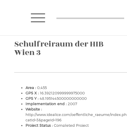
Schulfreiraum der HIB
Wien 3
Area :
0,455
GPS X :
16.392120999999975000
GPS Y :
48.195144500000000000
Implementation end :
2007
Website :
http://www.idealice.com/oeffentliche_raeume/index.p
catId=3&pageId=196
Project Status :
Completed Project