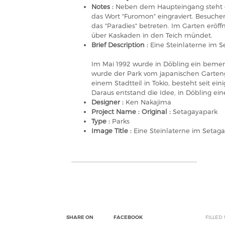
Notes :
Neben dem Haupteingang steht e
das Wort "Furomon" eingraviert. Besucher
das "Paradies" betreten. Im Garten eröff
über Kaskaden in den Teich mündet.
Brief Description :
Eine Steinlaterne im 
Im Mai 1992 wurde in Döbling ein bemerk
wurde der Park vom japanischen Garteng
einem Stadtteil in Tokio, besteht seit 
Daraus entstand die Idee, in Döbling ei
Designer :
Ken Nakajima
Project Name : Original :
Setagayapark
Type :
Parks
Image Title :
Eine Steinlaterne im Setag
SHARE ON
FACEBOOK
FILLED