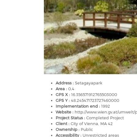
Address :
Setagayapark
Area :
0,4
GPS X :
16.356571912765503000
GPS Y :
48.245471723727460000
Implementation end :
1992
Website :
http://www.wien.gv.at/umwelt/
Project Status :
Completed Project
Client :
City of Vienna, MA 42
Ownership :
Public
Accessibility :
Unrestricted areas