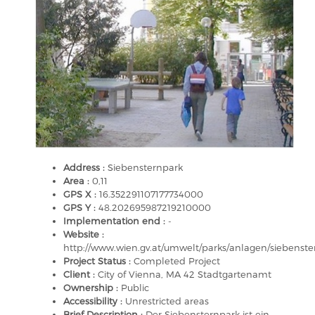
Address :
Siebensternpark
Area :
0,11
GPS X :
16.352291107177734000
GPS Y :
48.202695987219210000
Implementation end :
-
Website :
http://www.wien.gv.at/umwelt/parks/anlagen/siebenste
Project Status :
Completed Project
Client :
City of Vienna, MA 42 Stadtgartenamt
Ownership :
Public
Accessibility :
Unrestricted areas
Brief Description :
Der Siebensternpark ist ein