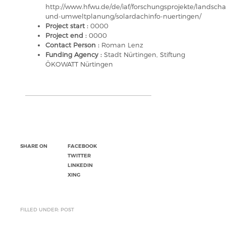
http://www.hfwu.de/de/iaf/forschungsprojekte/landscha
und-umweltplanung/solardachinfo-nuertingen/
Project start :
0000
Project end :
0000
Contact Person :
Roman Lenz
Funding Agency :
Stadt Nürtingen, Stiftung
ÖKOWATT Nürtingen
SHARE ON
FACEBOOK
TWITTER
LINKEDIN
XING
FILLED UNDER: POST