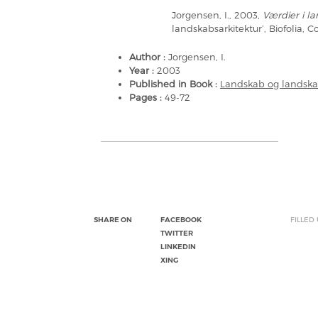
Jorgensen, I., 2003,
Værdier i l
landskabsarkitektur’, Biofolia,
Author :
Jorgensen, I.
Year :
2003
Published in Book :
Landskab og landska
Pages :
49-72
SHARE ON
FACEBOOK
FILLED
TWITTER
LINKEDIN
XING