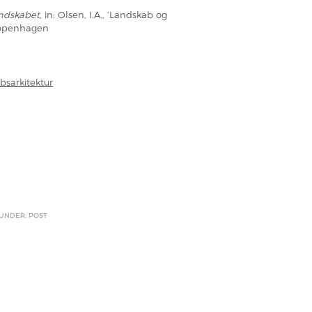
andskabet
, in: Olsen, I.A., ‘Landskab og
 Copenhagen
bsarkitektur
 UNDER: POST