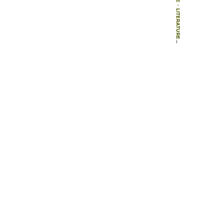
-
LITERATURE
-
BOOK CHAPTERS
-
VÆRDIER I LANDSKABET