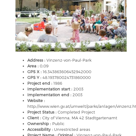
Address :
Vinzenz-von-Paul-Park
Area :
0,09
GPS X :
16.343863606452942000
GPS Y :
48.193780024731860000
Project end :
1986
Implementation start :
2003
Implementation end :
2003
Website :
http://www.wien.gv.at/umwelt/parks/anlagen/vinzenz.h
Project Status :
Completed Project
Client :
City of Vienna, MA 42 Stadtgartenamt
Ownership :
Public
Accessibility :
Unrestricted areas
Project Name : Original :
Vinzenz-von-Paul-Park