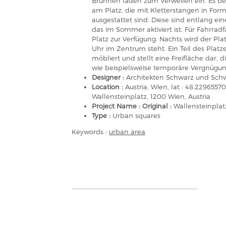
Brunnen laden zum Verweilen ein. Es bef
am Platz, die mit Kletterstangen in For
ausgestattet sind. Diese sind entlang eine
das im Sommer aktiviert ist. Für Fahrra
Platz zur Verfügung. Nachts wird der Pla
Uhr im Zentrum steht. Ein Teil des Platz
möbliert und stellt eine Freifläche dar, d
wie beispielsweise temporäre Vergnügungs
Designer :
Architekten Schwarz und Sch
Location :
Austria, Wien, lat : 48.22965
Wallensteinplatz, 1200 Wien, Austria
Project Name : Original :
Wallensteinplat
Type :
Urban squares
Keywords :
urban area