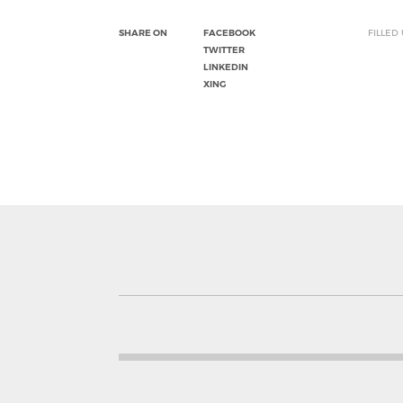
SHARE ON
FACEBOOK
FILLED
TWITTER
LINKEDIN
XING