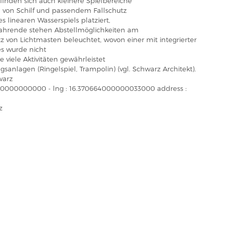
inden sich auch kleinere Spielbereiche
m von Schilf und passendem Fallschutz
s linearen Wasserspiels platziert,
dfahrende stehen Abstellmöglichkeiten am
tz von Lichtmasten beleuchtet, wovon einer mit integrierter
es wurde nicht
ie viele Aktivitäten gewährleistet
anlagen (Ringelspiel, Trampolin) (vgl. Schwarz Architekt).
warz
5700000000000 - lng : 16.370664000000033000 address :
z