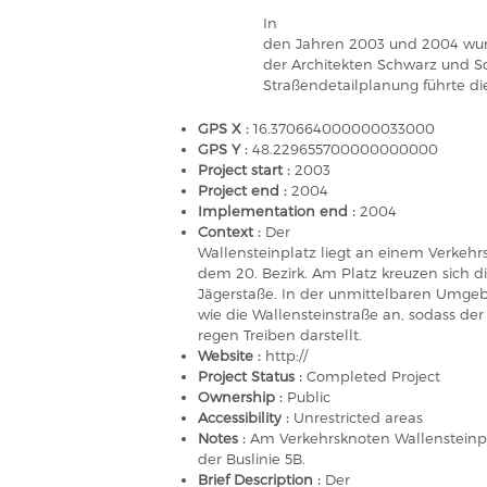
In
den Jahren 2003 und 2004 wur
der Architekten Schwarz und 
Straßendetailplanung führte di
GPS X :
16.370664000000033000
GPS Y :
48.229655700000000000
Project start :
2003
Project end :
2004
Implementation end :
2004
Context :
Der
Wallensteinplatz liegt an einem Verkeh
dem 20. Bezirk. Am Platz kreuzen sich d
Jägerstaße. In der unmittelbaren Umge
wie die Wallensteinstraße an, sodass der
regen Treiben darstellt.
Website :
http://
Project Status :
Completed Project
Ownership :
Public
Accessibility :
Unrestricted areas
Notes :
Am Verkehrsknoten Wallensteinpl
der Buslinie 5B.
Brief Description :
Der