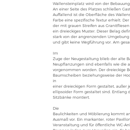
Wallensteinplatz wird von der Bebauung 
An einer Seite des Platzes schließen Ga
Auffallend ist die Oberfläche des Wallen
Farbe eine spezifische Textur erhielt. D
der mit grauen Streifen aus Granitfliese
ein dreieckiges Muster. Dieser Belag defi
stark von der angrenzenden Umgebung a
und gibt keine Wegführung vor. Am gesa
Im
Zuge der Neugestaltung blieb der alte
Neupflanzungen sind ebenfalls wie die
vorgenommen worden. Der dreieckige Bo
Baumscheiben beziehungsweise der Hoch
in
einer dreieckigen Form gestaltet, außer 
ellipsoider Form gestaltet sind. Entlang 
Sitzbänke montiert.
Die
Baulichkeiten und Möblierung kommt am
Ausmaß vor. Ein markanter, roter Pavillon,
Veranstaltung und für öffentliche WC-An