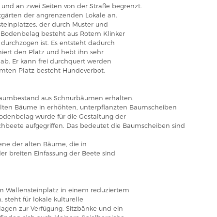
und an zwei Seiten von der Straße begrenzt.
stgärten der angrenzenden Lokale an.
steinplatzes, der durch Muster und
er Bodenbelag besteht aus Rotem Klinker
n durchzogen ist. Es entsteht dadurch
niert den Platz und hebt ihn sehr
b. Er kann frei durchquert werden
mten Platz besteht Hundeverbot.
 Baumbestand aus Schnurbäumen erhalten.
 alten Bäume in erhöhten, unterpflanzten Baumscheiben
denbelag wurde für die Gestaltung der
beete aufgegriffen. Das bedeutet die Baumscheiben sind
jene der alten Bäume, die in
der breiten Einfassung der Beete sind
 Wallensteinplatz in einem reduziertem
 steht für lokale kulturelle
lagen zur Verfügung. Sitzbänke und ein