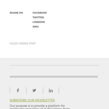
SHARE ON
FACEBOOK
TWITTER
LINKEDIN
XING
FILLED UNDER: POST
SUBSCRIBE OUR NEWSLETTER
Our purpose is to provide a platform for
landscape specialists of all disciplines, from