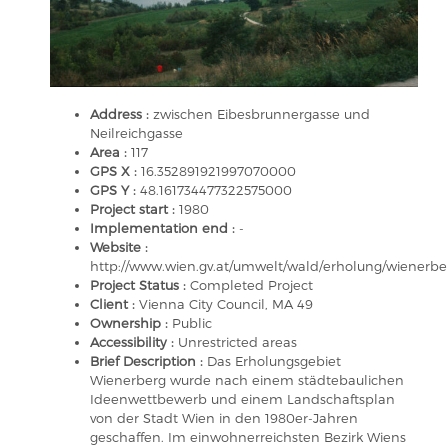
Address :
zwischen Eibesbrunnergasse und
Neilreichgasse
Area :
117
GPS X :
16.352891921997070000
GPS Y :
48.161734477322575000
Project start :
1980
Implementation end :
-
Website :
http://www.wien.gv.at/umwelt/wald/erholung/wienerbe
Project Status :
Completed Project
Client :
Vienna City Council, MA 49
Ownership :
Public
Accessibility :
Unrestricted areas
Brief Description :
Das Erholungsgebiet
Wienerberg wurde nach einem städtebaulichen
Ideenwettbewerb und einem Landschaftsplan
von der Stadt Wien in den 1980er-Jahren
geschaffen. Im einwohnerreichsten Bezirk Wiens