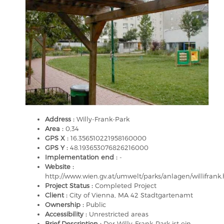
Address :
Willy-Frank-Park
Area :
0,34
GPS X :
16.356510221958160000
GPS Y :
48.193653076826216000
Implementation end :
-
Website :
http://www.wien.gv.at/umwelt/parks/anlagen/willifrank
Project Status :
Completed Project
Client :
City of Vienna, MA 42 Stadtgartenamt
Ownership :
Public
Accessibility :
Unrestricted areas
Brief Description :
Der Willy-Frank-Park ist ein