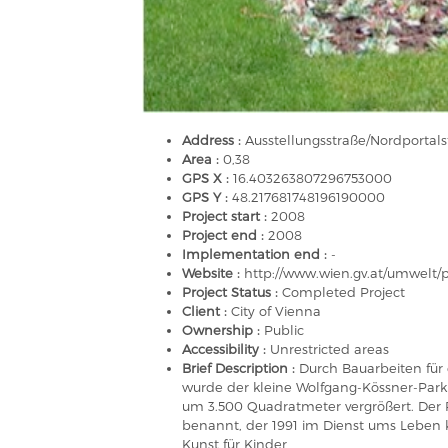
Address :
Ausstellungsstraße/Nordportals
Area :
0,38
GPS X :
16.403263807296753000
GPS Y :
48.217681748196190000
Project start :
2008
Project end :
2008
Implementation end :
-
Website :
http://www.wien.gv.at/umwelt/
Project Status :
Completed Project
Client :
City of Vienna
Ownership :
Public
Accessibility :
Unrestricted areas
Brief Description :
Durch Bauarbeiten für 
wurde der kleine Wolfgang-Kössner-Park 
um 3.500 Quadratmeter vergrößert. Der 
benannt, der 1991 im Dienst ums Leben
Kunst für Kinder