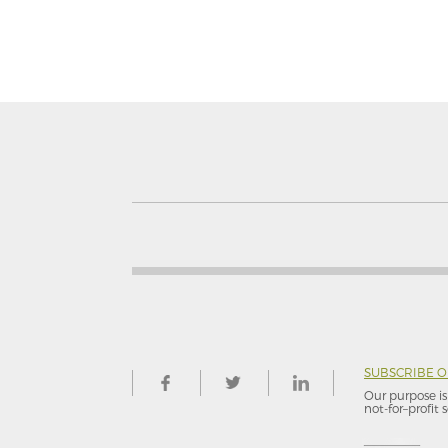
SUBSCRIBE 
Our purpose is 
not-for–profit s