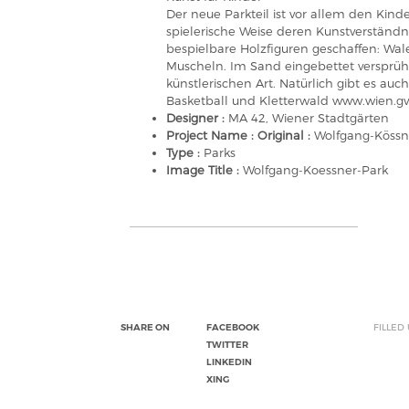
Der neue Parkteil ist vor allem den Kind
spielerische Weise deren Kunstverständn
bespielbare Holzfiguren geschaffen: Wal
Muscheln. Im Sand eingebettet versprühe
künstlerischen Art. Natürlich gibt es au
Basketball und Kletterwald www.wien.gv
Designer :
MA 42, Wiener Stadtgärten
Project Name : Original :
Wolfgang-Kössn
Type :
Parks
Image Title :
Wolfgang-Koessner-Park
SHARE ON
FACEBOOK
FILLED
TWITTER
LINKEDIN
XING