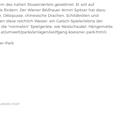
ern des nahen Stuwerviertels gewidmet. Er soll auf
is fördern. Der Wiener Bildhauer Armin Spitzer hat dazu
e, Oktopusse, chinesische Drachen, Schildkröten und
n diese reichlich Wasser: ein Gatsch-Spielerlebnis der
ch die "normalen" Spielgeräte, wie Nestschaukel, Hängematte,
.at/umwelt/parks/anlagen/wolfgang-koessner-park.html).
er-Park
 UNDER: POST